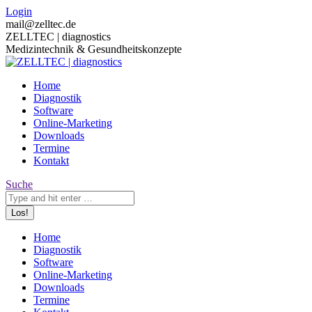
Zum
Login
Inhalt
mail@zelltec.de
springen
ZELLTEC | diagnostics
Medizintechnik & Gesundheitskonzepte
Home
Diagnostik
Software
Online-Marketing
Downloads
Termine
Kontakt
Search:
Suche
Linkedin
XING
Facebook
YouTube
Home
page
page
page
page
Diagnostik
opens
opens
opens
opens
Software
in
in
in
in
Online-Marketing
new
new
new
new
Downloads
window
window
window
window
Termine