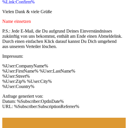
%Link:Confirm%
Vielen Dank & viele Grüße
Name einsetzen
P.S.: Jede E-Mail, die Du aufgrund Deines Einverständnisses
zukünftig von uns bekommst, enthält am Ende einen Abmeldelink.
Durch einen einfachen Klick darauf kannst Du Dich umgehend
aus unserem Verteiler löschen.
Impressum:
%User:CompanyName%
%User:FirstName% %User:LastName%
%User:Street%
%User:Zip% %User:City%
%User:Country%
Anfrage generiert von:
Datum: %Subscriber:OptInDate%
URL: %Subscriber:SubscriptionReferrer%