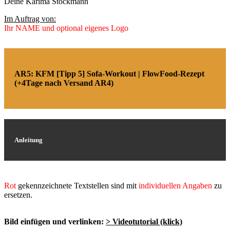
Deine Karima Stockmann
Im Auftrag von:
Ihr NAME und optional eigenes Logo
AR5: KFM [Tipp 5] Sofa-Workout | FlowFood-Rezept
(+4Tage nach Versand AR4)
Anleitung
Rot
gekennzeichnete Textstellen sind mit
individuellen Angaben
zu
ersetzen.
Bild einfügen und verlinken:
> Videotutorial (klick)