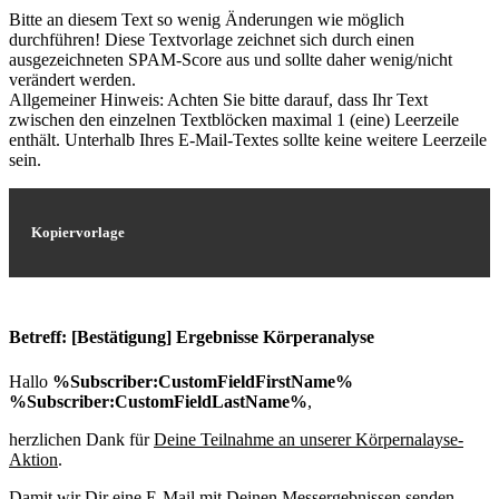
Bitte an diesem Text so wenig Änderungen wie möglich
durchführen! Diese Textvorlage zeichnet sich durch einen
ausgezeichneten SPAM-Score aus und sollte daher wenig/nicht
verändert werden.
Allgemeiner Hinweis: Achten Sie bitte darauf, dass Ihr Text
zwischen den einzelnen Textblöcken maximal 1 (eine) Leerzeile
enthält. Unterhalb Ihres E-Mail-Textes sollte keine weitere Leerzeile
sein.
Kopiervorlage
Betreff: [Bestätigung] Ergebnisse Körperanalyse
Hallo
%Subscriber:CustomFieldFirstName%
%Subscriber:CustomFieldLastName%
,
herzlichen Dank für
Deine Teilnahme an unserer Körpernalayse-
Aktion
.
Damit wir Dir eine E-Mail mit Deinen Messergebnissen senden