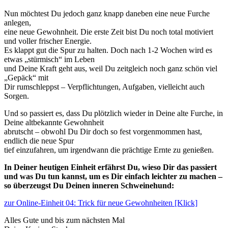
Nun möchtest Du jedoch ganz knapp daneben eine neue Furche
anlegen,
eine neue Gewohnheit. Die erste Zeit bist Du noch total motiviert
und voller frischer Energie.
Es klappt gut die Spur zu halten. Doch nach 1-2 Wochen wird es
etwas „stürmisch“ im Leben
und Deine Kraft geht aus, weil Du zeitgleich noch ganz schön viel
„Gepäck“ mit
Dir rumschleppst – Verpflichtungen, Aufgaben, vielleicht auch
Sorgen.
Und so passiert es, dass Du plötzlich wieder in Deine alte Furche, in
Deine altbekannte Gewohnheit
abrutscht – obwohl Du Dir doch so fest vorgenmommen hast,
endlich die neue Spur
tief einzufahren, um irgendwann die prächtige Ernte zu genießen.
In Deiner heutigen Einheit erfährst Du, wieso Dir das passiert
und was Du tun kannst,
um es Dir einfach leichter zu machen –
so überzeugst Du Deinen inneren Schweinehund:
zur Online-Einheit 04: Trick für neue Gewohnheiten [Klick]
Alles Gute und bis zum nächsten Mal