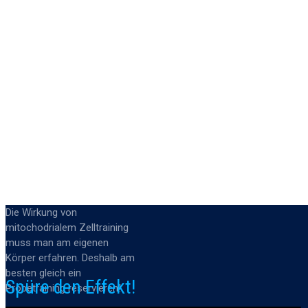
Die Wirkung von
mitochodrialem Zelltraining
muss man am eigenen
Körper erfahren. Deshalb am
besten gleich ein
Spüre den Effekt!
Probetraining reservieren!