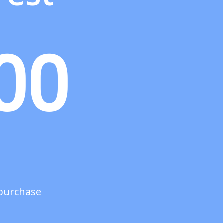
00
 purchase